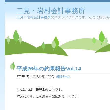
二見・岩村会計事務所
二見・岩村会計事務所
のスタッフブログです。たまに所長も
平成26年の釣果報告Vol.14
STAFF
(
2014年12月 3日 18:30)
|
個別ページ
こんにちは、
税理士
の
山下
です。
12月に入り、この業界も繁忙期モードです。