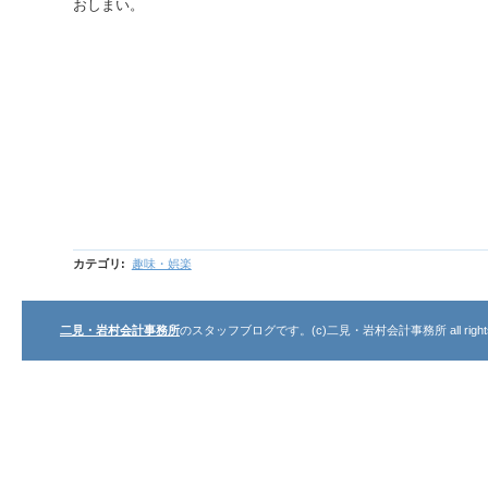
おしまい。
カテゴリ
:
趣味・娯楽
二見・岩村会計事務所
のスタッフブログです。(c)二見・岩村会計事務所 all rights r