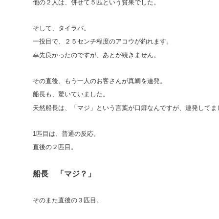
他の２人は、併せて５匹という貧果でした。
そして、タイラバ。
一投目で、２５センチ程度のアコウが釣れます。
幸先良かったのですが、あとが続きません。
その直後、もう一人のお客さんが真鯛を連発。
船長も、驚いていました。
天然船長は、「マジ」という言葉が口癖なんですが、連発してま
1匹目は、普通の反応。
直後の２匹目。
船長 「マジ？」
そのまた直後の３匹目。