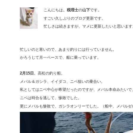
こんにちは
、税理士
の
山下
です。
すごい久しぶりのブログ更新です。
忙しさは続きますが、マメに更新したいと思います
忙しいのと寒いので、あまり釣りには行っていません。
かろうじて月一ペースで、船に乗っています。
2月15日
。高松の釣り船。
メバル＆ガシラ、イイダコ、ニベ狙いの乗合い。
私としてはニベ中心が希望だったのですが、メバル本命みたいで
ニベは時合を逃して、惨敗でした。
更にメバルも惨敗で、ガシラオンリーでした。（船中、メバルゼ