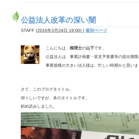
公益法人改革の深い闇
STAFF
(
2015年3月24日 19:00)
|
個別ページ
こんにちは、
税理士
の
山下
です。
公益法人は、事業計画書・収支予算書等の提出期限
事業規模の大きい法人様は、忙しい時期かと思いま
さて、このブログタイトル。
仰々しいですが、本のタイトルです。
斜め読みしました。