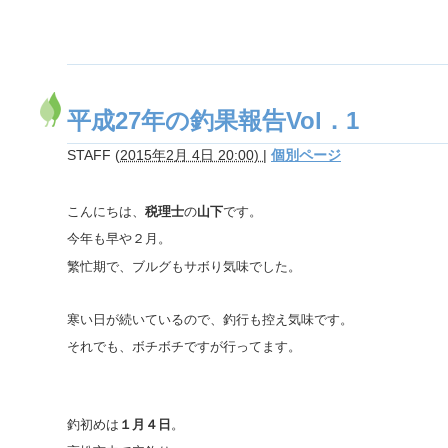
平成27年の釣果報告Vol．1
STAFF
(
2015年2月 4日 20:00)
|
個別ページ
こんにちは、
税理士
の
山下
です。
今年も早や２月。
繁忙期で、ブルグもサボり気味でした。
寒い日が続いているので、釣行も控え気味です。
それでも、ボチボチですが行ってます。
釣初めは
１月４日
。