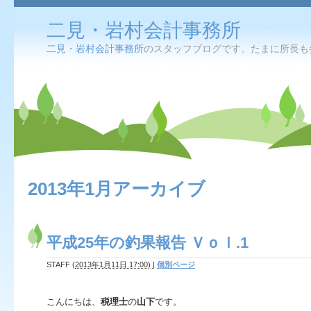
二見・岩村会計事務所
二見・岩村会計事務所
のスタッフブログです。たまに所長も
2013年1月アーカイブ
平成25年の釣果報告 Ｖｏｌ.1
STAFF
(
2013年1月11日 17:00)
|
個別ページ
こんにちは、
税理士
の
山下
です。