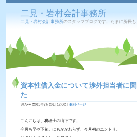
二見・岩村会計事務所
二見・岩村会計事務所
のスタッフブログです。たまに所長も
資本性借入金について渉外担当者に聞
た
STAFF
(
2013年7月26日 12:00)
|
個別ページ
こんにちは、
税理士
の
山下
です。
今月も早や下旬。にもかかわらず、今月初のエントリ。