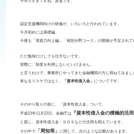
サボりすぎですね。反省です。
認定支援機関向けの研修が、いろいろと行われています。
今月初めには基礎編、
今後も「実践力向上編」「個別分野コース」の開催が予定されて
ただ勉強だけしても仕方ないです。
実際に、制度を利用しないといけません。
と言うわけで、事務所にやってきた金融機関の方に尋ねてみまし
単なるリスケではなく、
「資本性借入金」
についてです。
そのやり取りの前に、「資本性借入金」ついて。
『資本性借入金の積極的活用
平成23年11月22日、金融庁は
と題し、資本性借入金・ＤＤＳなどの活用を唱えています。
「周知等」
その中で
に関して、次のような記載があります。