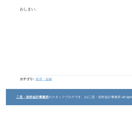
おしまい。
カテゴリ
:
経済・金融
二見・岩村会計事務所
のスタッフブログです。(c)二見・岩村会計事務所 all rights r